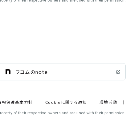
operty of their respective owners and are used with their permission.
ワコムのnote
情報保護基本方針
Cookieに関する通知
環境活動
operty of their respective owners and are used with their permission.